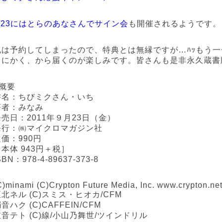
9/23にはとらのあなさんでサイン会
も開催されるようです。
私は予約してしまったので、特典とは無縁ですが…ﾊｯもう
とにかく、から届くのが楽しみです。皆さんも是非永久蔵書
●概要
書名：ちびミクさん・いち
著者：みなみ
発売日：2011年９月23日（金）
発行：㈱マイクロマガジン社
定価：990円
［本体 943円＋税］
SBN：978-4-89637-373-8
C)minami (C)Crypton Future Media, Inc. www.crypton.
北ネル (C)スミス・ヒオカ/CFM
音ハク (C)CAFFEIN/CFM
重音テト (C)線/小山乃舞世/ツインドリル