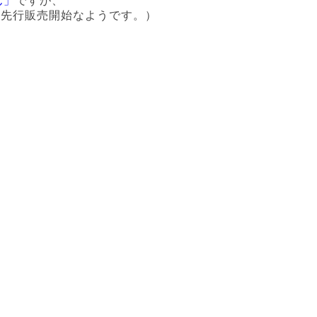
ん」
ですが、
り先行販売開始なようです。）