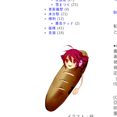
雪まつり
(21)
更新履歴
(4)
未分類
(21)
権利
(12)
重音テッド
(2)
版権
(41)
音源
(18)
I
(
亞
弱
イラスト：線